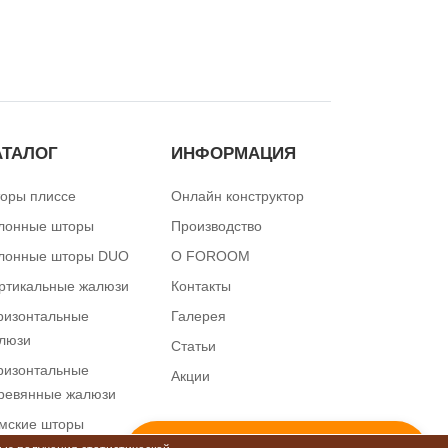
АТАЛОГ
ИНФОРМАЦИЯ
оры плиссе
Онлайн конструктор
лонные шторы
Производство
лонные шторы DUO
О FOROOM
ртикальные жалюзи
Контакты
ризонтальные
Галерея
люзи
Статьи
ризонтальные
Акции
ревянные жалюзи
мские шторы
КОНСУЛЬТАЦИЯ