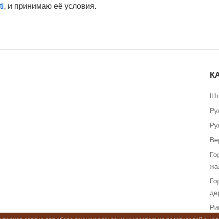
ti
, и принимаю её условия.
К
Шт
Ру
Ру
Ве
Го
жа
Го
де
Ри